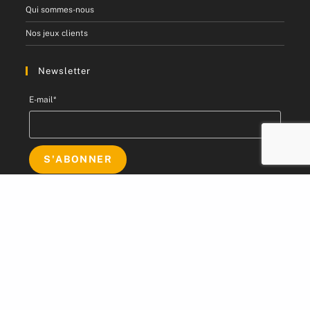
Qui sommes-nous
Nos jeux clients
Newsletter
E-mail*
Mentions Légales
Conditions générales de vente
Politique de confidentialité
©️ Custom Game [oceanwp_date]