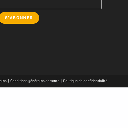
ales
Conditions générales de vente
Politique de confidentialité