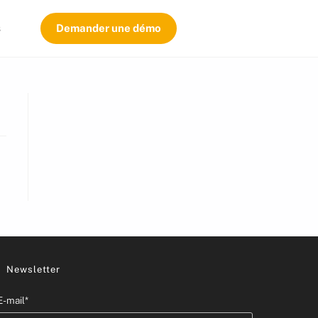
s
Demander une démo
Newsletter
E-mail*