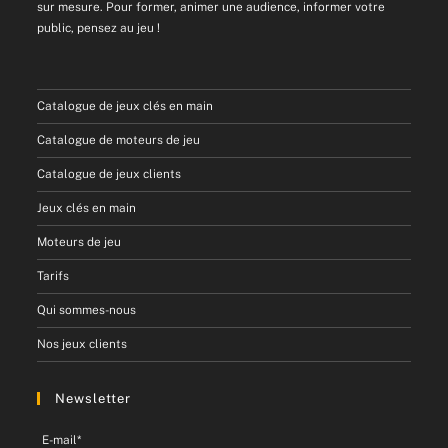
sur mesure. Pour former, animer une audience, informer votre
public, pensez au jeu !
Catalogue de jeux clés en main
Catalogue de moteurs de jeu
Catalogue de jeux clients
Jeux clés en main
Moteurs de jeu
Tarifs
Qui sommes-nous
Nos jeux clients
Newsletter
E-mail*